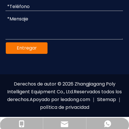
Entregar
Derechos de autor ©
2026
Zhangjiagang Poly
Intelligent Equipment Co., Ltd.Reservados todos los
derechos.Apoyado por
leadong.com
｜
Sitemap
｜
política de privacidad
+86-133-0624-3906
0060-113-7924-970
sales@zjgpoly.com