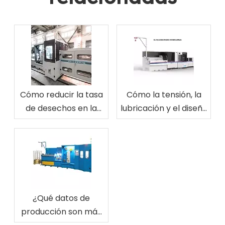
Cómo reducir la tasa
Cómo la tensión, la
de desechos en la
lubricación y el diseño
producción de
de la matriz afectan
alambre de latón
la calidad de la
para electroerosión
superficie del
alambre de latón EDM
¿Qué datos de
producción son más