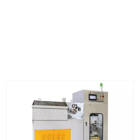
Usted está aquí:
Hogar
»
Productos
»
Serie de
máquinas de dibujo de alambre de sailera de diamantes
»
Máquina trefiladora de alambre de tungsteno estirada
en frío