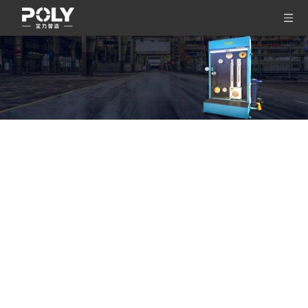
Máquina trefiladora de alambre
de tungsteno estirada en frío