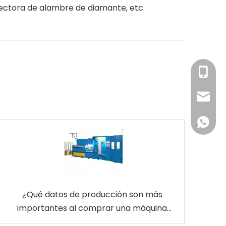
lectora de alambre de diamante, etc.
+86-13
sales@z
0060-1
¿Qué datos de producción son más
importantes al comprar una máquina
trefiladora de latón EDM?