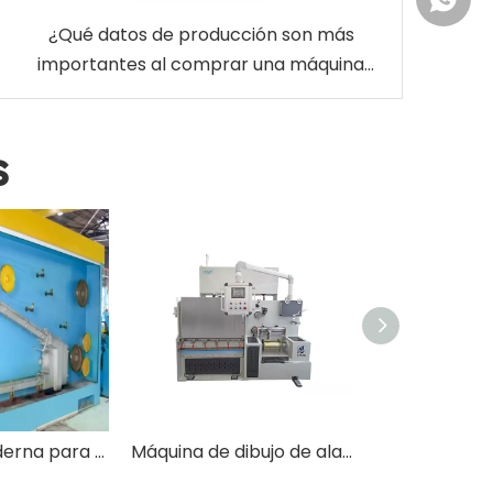
¿Qué datos de producción son más
importantes al comprar una máquina
trefiladora de latón EDM?
s
Máquina moderna para romper varillas con recocido
Máquina de dibujo de alambre de sía de diamante de acero al carbono