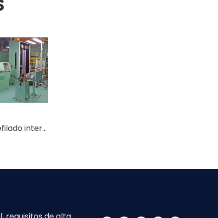
s
Unidad de trefilado intermedia avanzada
 requisitos de alta