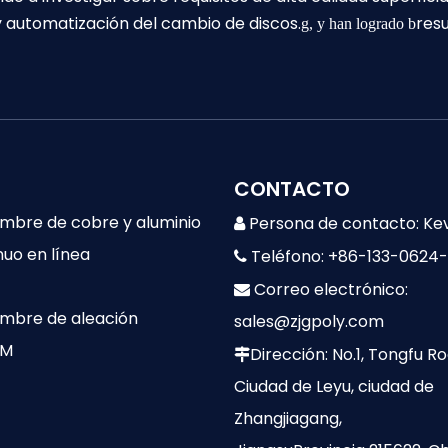
 y automatización del cambio de discos.
res
g, y han logrado b
CONTACTO
lambre de cobre y aluminio
Persona de contacto: Ke

nuo en línea
Teléfono: +86-133-0624

Correo electrónico:

lambre de aleación
sales@zjgpoly.com
DM
Dirección: No.1, Tongfu Ro

Ciudad de Leyu, ciudad de
Zhangjiagang,