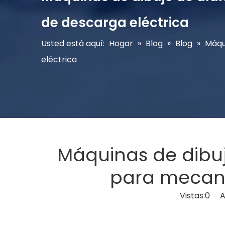
de descarga eléctrica
Usted está aquí:
Hogar
»
Blog
»
Blog
»
Máqu
eléctrica
Máquinas de dibuj
para mecani
Vistas:
0
Aut