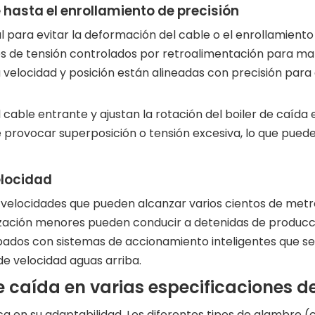
e hasta el enrollamiento de precisión
para evitar la deformación del cable o el enrollamiento 
los de tensión controlados por retroalimentación para m
u velocidad y posición están alineadas con precisión par
cable entrante y ajustan la rotación del boiler de caída
e provocar superposición o tensión excesiva, lo que pued
elocidad
elocidades que pueden alcanzar varios cientos de metros
ización menores pueden conducir a detenidas de producción
dos con sistemas de accionamiento inteligentes que se s
e velocidad aguas arriba.
e caída en varias especificaciones d
ca en su adaptabilidad. Los diferentes tipos de alambre (