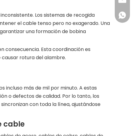
sales@z
inconsistente. Los sistemas de recogida
0060-1
antener el cable tenso pero no exagerado. Una
a garantizar una formación de bobina
 en consecuencia. Esta coordinación es
e causar rotura del alambre.
 incluso más de mil por minuto. A estas
 o defectos de calidad. Por lo tanto, los
incronizan con toda la línea, ajustándose
e cable
cables de acero, cables de cobre, cables de