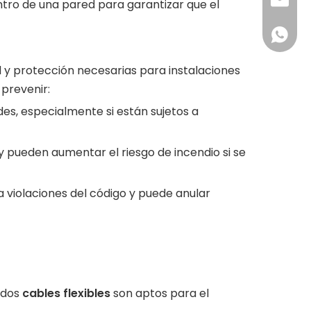
sales@z
entro de una pared para garantizar que el
0060-1
d y protección necesarias para instalaciones
 prevenir:
edes, especialmente si están sujetos a
 y pueden aumentar el riesgo de incendio si se
 a violaciones del código y puede anular
odos
cables flexibles
son aptos para el