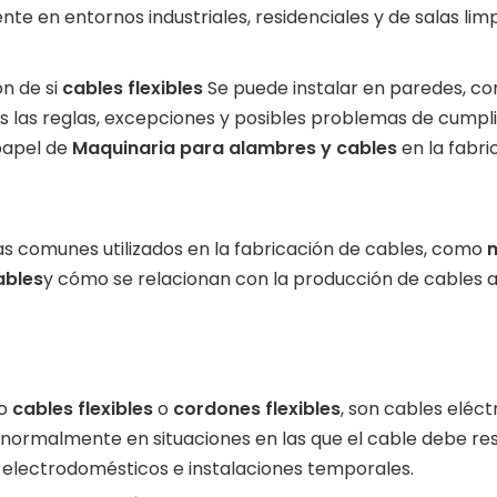
te en entornos industriales, residenciales y de salas limp
ón de si
cables flexibles
Se puede instalar en paredes, co
os las reglas, excepciones y posibles problemas de cumpl
 papel de
Maquinaria para alambres y cables
en la fabr
 comunes utilizados en la fabricación de cables, como
m
ables
y cómo se relacionan con la producción de cables a
mo
cables flexibles
o
cordones flexibles
, son cables eléc
an normalmente en situaciones en las que el cable debe res
electrodomésticos e instalaciones temporales.