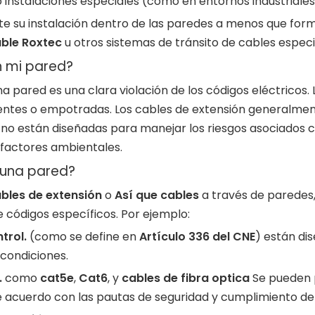
instalaciones especiales (como en entornos industriales
e su instalación dentro de las paredes a menos que for
ble Roxtec
u otros sistemas de tránsito de cables especi
n mi pared?
a pared es una clara violación de los códigos eléctricos
ntes o empotradas. Los cables de extensión generalment
s no están diseñadas para manejar los riesgos asociados 
 factores ambientales.
 una pared?
bles de extensión
o
Así que cables
a través de paredes,
 códigos específicos. Por ejemplo:
trol.
(como se define en
Artículo 336 del CNE
) están di
 condiciones.
.
como
cat5e
,
Cat6
, y
cables de fibra optica
Se pueden 
acuerdo con las pautas de seguridad y cumplimiento de