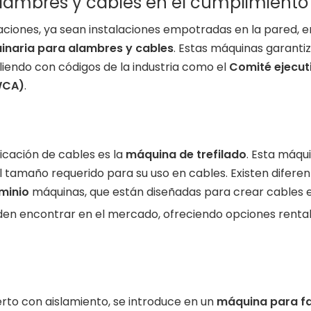
alambres y cables en el cumplimiento
caciones, ya sean instalaciones empotradas en la pared, e
inaria para alambres y cables
. Estas máquinas garanti
liendo con códigos de la industria como el
Comité ejecut
WCA)
.
icación de cables es la
máquina de trefilado
. Esta máqui
 tamaño requerido para su uso en cables. Existen diferen
minio
máquinas, que están diseñadas para crear cables el
n encontrar en el mercado, ofreciendo opciones rentab
ierto con aislamiento, se introduce en un
máquina para fa