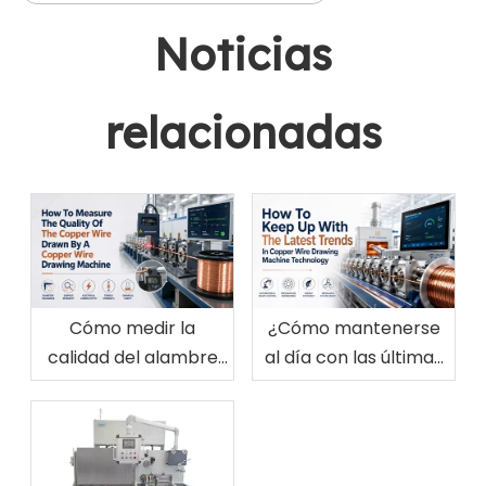
Noticias
relacionadas
Cómo medir la
¿Cómo mantenerse
calidad del alambre
al día con las últimas
de cobre trefilado por
tendencias en
una máquina
tecnología de
trefiladora de
máquinas trefiladoras
alambre de cobre
de alambre de